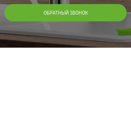
ОБРАТНЫЙ ЗВОНОК
В ЧАСТНЫХ ДОМАХ В ЕГОРЬЕВСКЕ И
ЕГОРЬЕВСКОМ РАЙОНЕ
Установим систему фильтров для
очистки воды "под ключ"
Подберём фильтры для очистки воды в доме, исходя из
результатов анализа - систему умягчения или
обезжелезивания, комплексный вариант. Осуществим
установку с дальнейшим обслуживанием! Предоставим
гарантию до 10 лет!