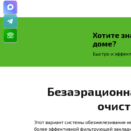
Хотите зн
доме?
Быстро и эффект
Безаэрационн
очист
Этот вариант системы обезжелезивания не
более эффективной фильтрующей закладк