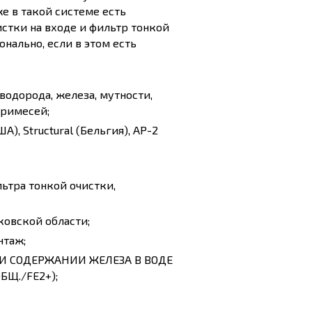
е в такой системе есть
стки на входе и фильтр тонкой
нально, если в этом есть
оводорода, железа, мутности,
примесей;
), Structural (Бельгия), AP-2
ьтра тонкой очистки,
ковской области;
нтаж;
И СОДЕРЖАНИИ ЖЕЛЕЗА В ВОДЕ
БЩ./FE2+);