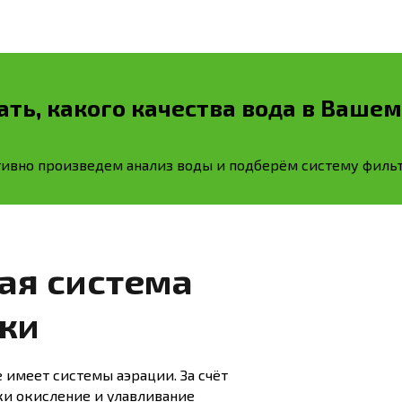
ать, какого качества вода в Вашем
ивно произведем анализ воды и подберём систему фильт
ая система
ки
 имеет системы аэрации. За счёт
и окисление и улавливание