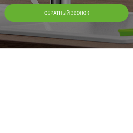
ОБРАТНЫЙ ЗВОНОК
В ЧАСТНЫХ ДОМАХ В АПРЕЛЕВКЕ И
ПОДОЛЬСКОМ РАЙОНЕ
Установим систему фильтров для
очистки воды "под ключ"
Подберём фильтры для очистки воды в доме, исходя из
результатов анализа - систему умягчения или
обезжелезивания, комплексный вариант. Осуществим
установку с дальнейшим обслуживанием! Предоставим
гарантию до 10 лет!